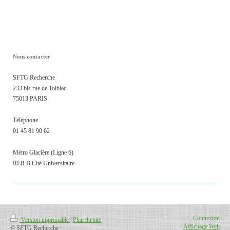
Nous contacter
SFTG Recherche
233 bis rue de Tolbiac
75013 PARIS
Téléphone
01 45 81 90 62
Métro Glacière (Ligne 6)
RER B Cité Universitaire
Connexion
Version imprimable
|
Plan du site
Affichage Web
© SFTG Recherche